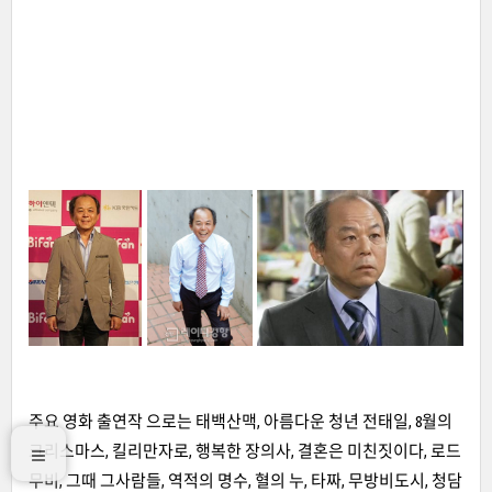
주요 영화 출연작 으로는 태백산맥, 아름다운 청년 전태일, 8월의
크리스마스, 킬리만자로, 행복한 장의사, 결혼은 미친짓이다, 로드
무비, 그때 그사람들, 역적의 명수, 혈의 누, 타짜, 무방비도시, 청담